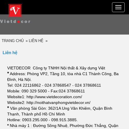
Toggle
naviga
TRANG CHỦ
»
LIÊN HỆ
»
Liên hệ
VIETDECOR Công ty TNHH Nội thất & Xây dựng Việt
*
Address: Phòng VP2, Tầng 10, tòa nhà C1 Thành Công, Ba
Đình, Hà Nội.
Tel: 024 22116862 - 024 37868547 - 024 37868611
Mobile: 090 329 5000 - Fax:024 37868611
Website1:
http://www.vietdecoration.com/
Website2:
http://noithatvanphongvietdecor.vn/
*
Văn phòng Sài Gòn: 362/1A Ung Văn Khiêm, Quận Bình
Thạnh, Thành phố Hồ Chí Minh
Hotline: 0903.295.000 - 098.915.3885.
*
Nhà máy 1 : Đường Sông Nhuệ, Phường Đức Thắng, Quận