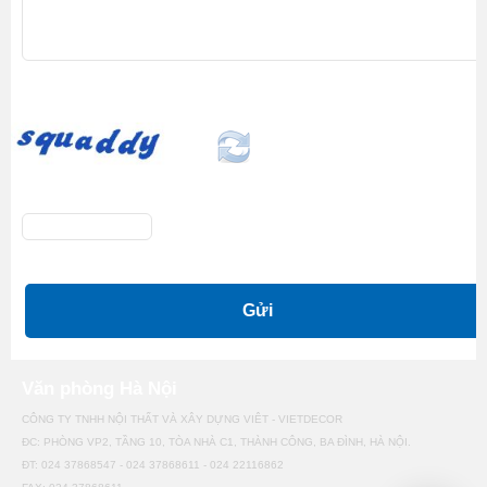
Văn phòng Hà Nội
CÔNG TY TNHH NỘI THẤT VÀ XÂY DỰNG VIÊT - VIETDECOR
ĐC: PHÒNG VP2, TẦNG 10, TÒA NHÀ C1, THÀNH CÔNG, BA ĐÌNH, HÀ NỘI.
ĐT: 024 37868547 - 024 37868611 - 024 22116862