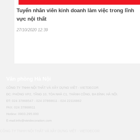
Tuyển nhân viên kinh doanh làm việc trong lĩnh
vực nội thất
27/10/2020 12:39
Văn phòng Hà Nội
CÔNG TY TNHH NỘI THẤT VÀ XÂY DỰNG VIÊT - VIETDECOR
ĐC: PHÒNG VP2, TẦNG 10, TÒA NHÀ C1, THÀNH CÔNG, BA ĐÌNH, HÀ NỘI.
ĐT: 024 37868547 - 024 37868611 - 024 22116862
FAX: 024 37868611
Hotline: 0903.295.000
E-mail:info@vietdecoration.com
CÔNG TY TNHH NỘI THẤT VÀ XÂY DỰNG VIÊT - VIETDECOR