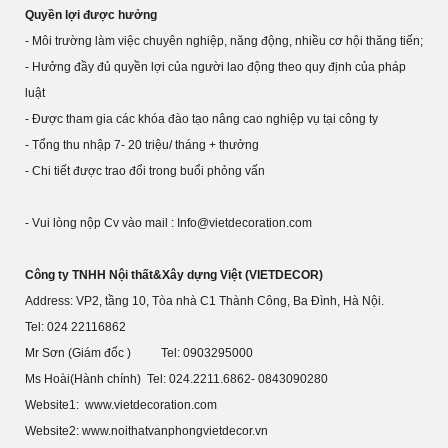
Quyền lợi được hưởng
- Môi trường làm việc chuyên nghiệp, năng động, nhiều cơ hội thăng tiến;
- Hưởng đầy đủ quyền lợi của người lao động theo quy định của pháp
luật
- Được tham gia các khóa đào tạo nâng cao nghiệp vụ tại công ty
- Tổng thu nhập 7- 20 triệu/ tháng + thưởng
- Chi tiết được trao đổi trong buổi phỏng vấn
- Vui lòng nộp Cv vào mail : Info@vietdecoration.com
Công ty TNHH Nội thất&Xây dựng Việt (VIETDECOR)
Address: VP2, tầng 10, Tòa nhà C1 Thành Công, Ba Đình, Hà Nội.
Tel: 024 22116862
Mr Sơn (Giám đốc ) Tel: 0903295000
Ms Hoài(Hành chính)
Tel: 024.2211.6862- 0843090280
Website1: www.vietdecoration.com
Website2: www.noithatvanphongvietdecor.vn