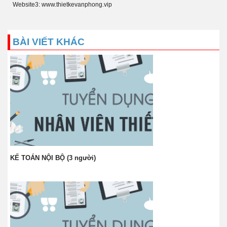
Website3: www.thietkevanphong.vip
BÀI VIẾT KHÁC
KẾ TOÁN NỘI BỘ (3 người)