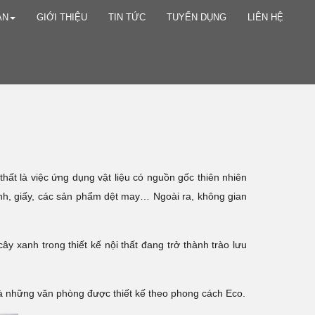
ÁN
GIỚI THIỆU
TIN TỨC
TUYỂN DỤNG
LIÊN HỆ
thất là việc ứng dụng vật liệu có nguồn gốc thiên nhiên
y tinh, giấy, các sản phẩm dệt may… Ngoài ra, không gian
g cây xanh trong thiết kế nội thất đang trở thành trào lưu
t là những văn phòng được thiết kế theo phong cách Eco.