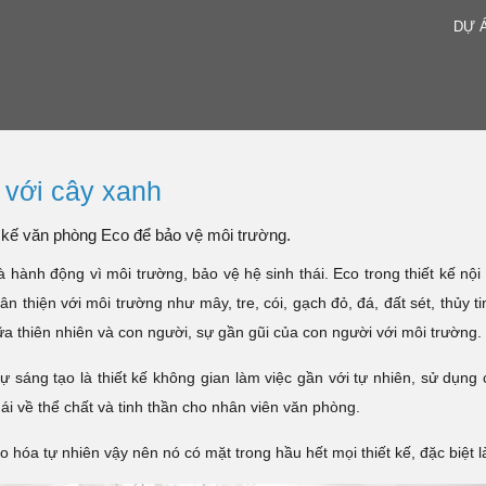
DỰ 
 với cây xanh
 kế văn phòng Eco để bảo vệ môi trường.
 hành động vì môi trường, bảo vệ hệ sinh thái. Eco trong thiết kế nội 
 thân thiện với môi trường như mây, tre, cói, gạch đỏ, đá, đất sét, thủ
a thiên nhiên và con người, sự gần gũi của con người với môi trường.
̣ sáng tạo là thiết kế không gian làm việc gần với tự nhiên, sử dụn
ái về thể chất và tinh thần cho nhân viên văn phòng.
ạo hóa tự nhiên vậy nên nó có mặt trong hầu hết mọi thiết kế, đặc biệ