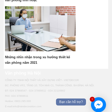
văn phòng linh hoạt.
Những nhìn nhận trong xu hướng thiết kế
văn phòng năm 2021
Văn phòng Hà Nội
CÔNG TY TNHH NỘI THẤT VÀ XÂY DỰNG VIÊT - VIETDECOR
ĐC: PHÒNG VP2, TẦNG 10, TÒA NHÀ C1, THÀNH CÔNG, BA ĐÌNH, HÀ NỘI.
ĐT: 024 37868547 - 024 37868611 - 024 22116862
FAX: 024 37868611
1
Hotline: 0903.295.000
Bạn cần hỗ trợ?
E-mail:info@vietdecoration.com